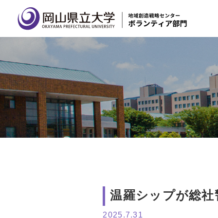
温羅シップが総社
2025.7.31